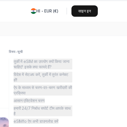
HI
-
EUR
(
€
)
साइन इन
विषय-सूची
तुर्की में eSIM का उपयोग क्यों किया जाना
चाहिए? इसके क्या फायदे हैं?
विदेश में सेटअप करें, तुर्की में तुरंत कनेक्ट
हों!
ऐप के माध्यम से चरण-दर-चरण खरीदारी की
प्रक्रिया
आसान एक्टिवेशन चरण
हमारी 24/7 निर्बाध सपोर्ट टीम आपके साथ
है
eSIMfo ऐप अभी डाउनलोड करें