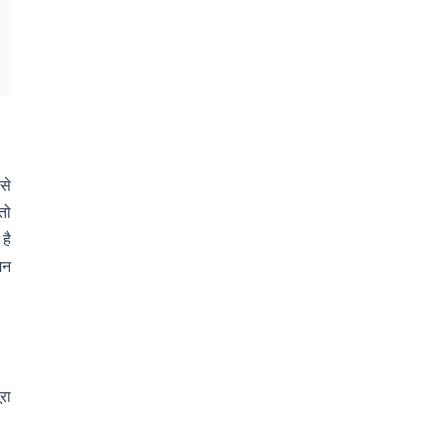
से
तो
है
मन
रा