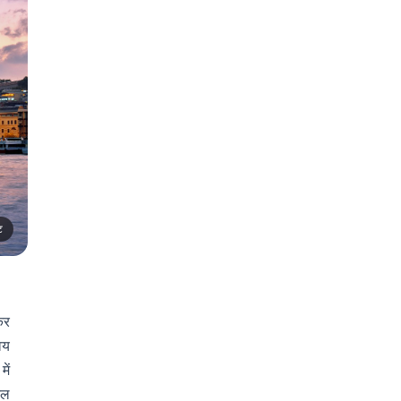
ट
कर
वय
ें
टल