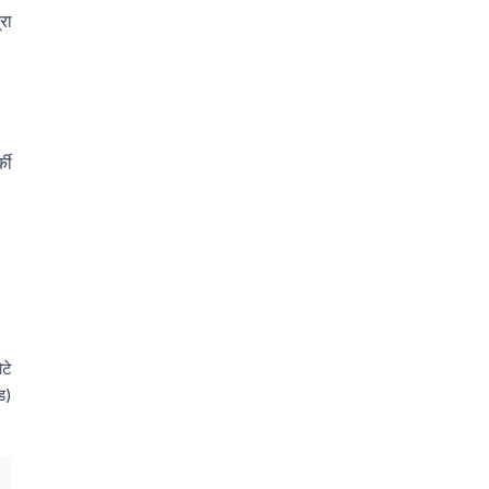
रा
की
टे
ड)