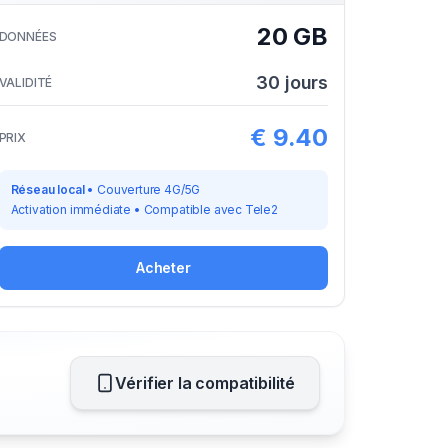
20 GB
DONNÉES
30
jours
VALIDITÉ
€
9.40
PRIX
Réseau local
•
Couverture 4G/5G
Activation immédiate
•
Compatible avec
Tele2
Acheter
Vérifier la compatibilité