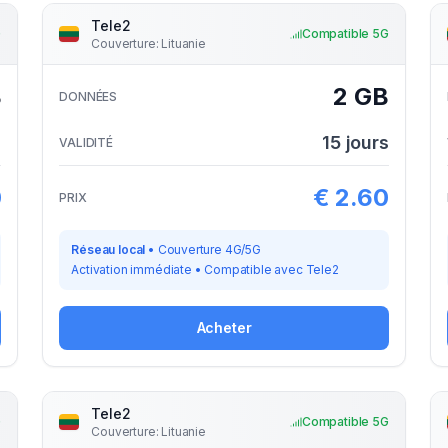
Tele2
G
Compatible 5G
Couverture
:
Lituanie
B
2 GB
DONNÉES
s
15
jours
VALIDITÉ
0
€
2.60
PRIX
Réseau local
•
Couverture 4G/5G
Activation immédiate
•
Compatible avec
Tele2
Acheter
Tele2
G
Compatible 5G
Couverture
:
Lituanie