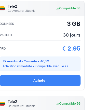
Tele2
Compatible 5G
Couverture
:
Lituanie
3 GB
DONNÉES
30
jours
VALIDITÉ
€
2.95
PRIX
Réseau local
•
Couverture 4G/5G
Activation immédiate
•
Compatible avec
Tele2
Acheter
Tele2
Compatible 5G
Couverture
:
Lituanie