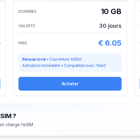
B
10 GB
DONNÉES
s
30
jours
VALIDITÉ
0
€
6.05
PRIX
Réseau local
•
Couverture 4G/5G
Activation immédiate
•
Compatible avec
Tele2
Acheter
eSIM ?
 en charge l’eSIM