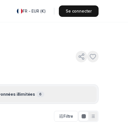
FR
-
EUR
(
€
)
Se connecter
onnées illimitées
6
Filtre