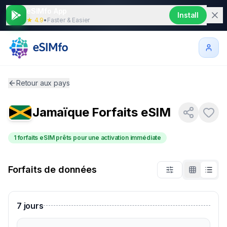
eSIMfo App
Install
★ 4.9
•
Faster & Easier
Retour aux pays
Jamaïque
Forfaits eSIM
1 forfaits eSIM prêts pour une activation immédiate
Forfaits de données
7
jours