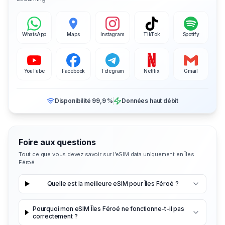
WhatsApp
Maps
Instagram
TikTok
Spotify
YouTube
Facebook
Telegram
Netflix
Gmail
Disponibilité 99,9 %
Données haut débit
Foire aux questions
Tout ce que vous devez savoir sur l’eSIM data uniquement en Îles
Féroé
Quelle est la meilleure eSIM pour Îles Féroé ?
Pourquoi mon eSIM Îles Féroé ne fonctionne-t-il pas
correctement ?