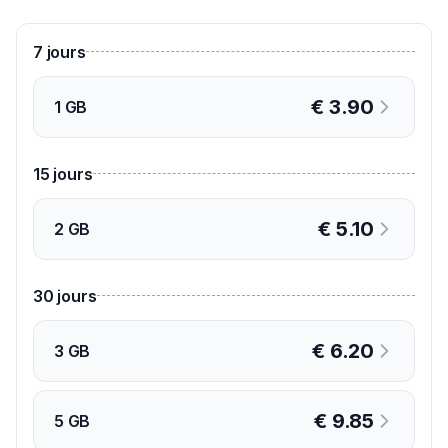
7
jours
€
3.90
1 GB
15
jours
€
5.10
2 GB
30
jours
€
6.20
3 GB
€
9.85
5 GB