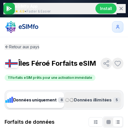
eSIMfo App
Install
★ 4.9
•
Faster & Easier
Retour aux pays
Îles Féroé
Forfaits eSIM
11 forfaits eSIM prêts pour une activation immédiate
Données uniquement
Données illimitées
6
5
Forfaits de données