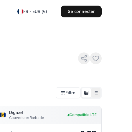
FR
-
EUR
(
€
)
Se connecter
Filtre
Digicel
Compatible LTE
Couverture
:
Barbade