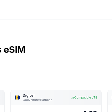
s eSIM
Digicel
E
Compatible LTE
Couverture
:
Barbade