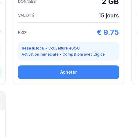
B
2 GB
DONNÉES
s
15
jours
VALIDITÉ
0
€
9.75
PRIX
Réseau local
•
Couverture 4G/5G
Activation immédiate
•
Compatible avec
Digicel
Acheter
E
B
s