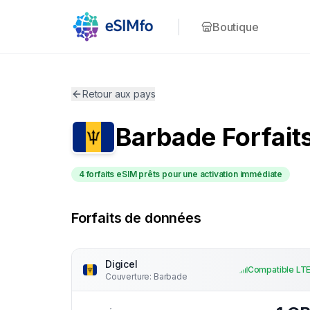
Boutique
Retour aux pays
Barbade
Forfait
4 forfaits eSIM prêts pour une activation immédiate
Forfaits de données
Digicel
Compatible LT
Couverture
:
Barbade