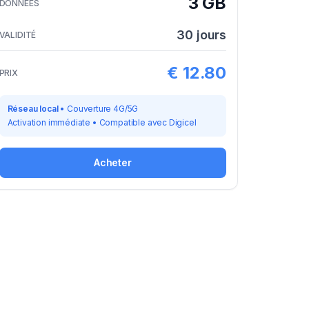
3 GB
DONNÉES
30
jours
VALIDITÉ
€
12.80
PRIX
Réseau local
•
Couverture 4G/5G
Activation immédiate
•
Compatible avec
Digicel
Acheter