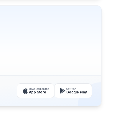
Download on the
Get it on
App Store
Google Play