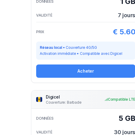
1 G
DONNÉES
7
jour
VALIDITÉ
€
5.6
PRIX
Réseau local
•
Couverture 4G/5G
Activation immédiate
•
Compatible avec
Digicel
Acheter
Digicel
Compatible LT
Couverture
:
Barbade
5 G
DONNÉES
30
jour
VALIDITÉ