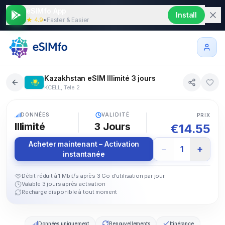
eSIMfo App
Install
★ 4.9
•
Faster & Easier
Kazakhstan eSIM Illimité 3 jours
KCELL, Tele 2
5G
DONNÉES
VALIDITÉ
PRIX
Illimité
3
Jours
€
14.55
Acheter maintenant – Activation
−
+
1
instantanée
Débit réduit à 1 Mbit/s après 3 Go d'utilisation par jour.
Valable 3 jours après activation
Recharge disponible à tout moment
Données uniquement
Renouvellements
Itinérance