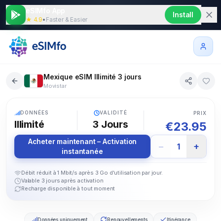
eSIMfo App
Install
★ 4.9
•
Faster & Easier
Mexique eSIM Illimité 3 jours
Movistar
5G
DONNÉES
VALIDITÉ
PRIX
Illimité
3
Jours
€
23.95
Acheter maintenant – Activation
−
+
1
instantanée
Débit réduit à 1 Mbit/s après 3 Go d'utilisation par jour.
Valable 3 jours après activation
Recharge disponible à tout moment
Données uniquement
Renouvellements
Itinérance