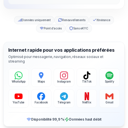
Données uniquement
Renouvellements
Itinérance
Point d’accès
Sans eKYC
Internet rapide pour vos applications préférées
Optimisé pour messagerie, navigation, réseaux sociaux et
streaming
WhatsApp
Maps
Instagram
TikTok
Spotify
YouTube
Facebook
Telegram
Netflix
Gmail
Disponibilité 99,9 %
Données haut débit