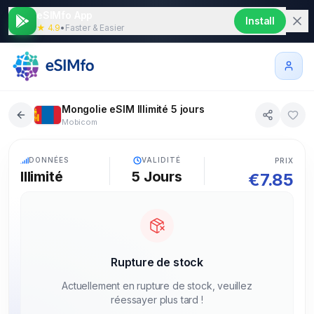
eSIMfo App
Install
★ 4.9
•
Faster & Easier
Mongolie eSIM Illimité 5 jours
Mobicom
5G
DONNÉES
VALIDITÉ
PRIX
Illimité
5
Jours
€
7.85
Rupture de stock
Actuellement en rupture de stock, veuillez
réessayer plus tard !