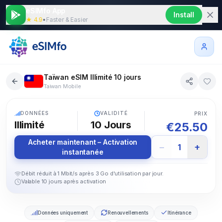
eSIMfo App
Install
★ 4.9
•
Faster & Easier
Taïwan eSIM Illimité 10 jours
Taiwan Mobile
5G
DONNÉES
VALIDITÉ
PRIX
Illimité
10
Jours
€
25.50
Acheter maintenant – Activation
−
+
1
instantanée
Débit réduit à 1 Mbit/s après 3 Go d'utilisation par jour.
Valable 10 jours après activation
Données uniquement
Renouvellements
Itinérance