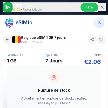
eSIMfo App
Install
★ 4.9
•
Faster & Easier
Belgique eSIM 1 GB 7 jours
BASE, Proximus
5G
DONNÉES
VALIDITÉ
PRIX
1 GB
7
Jours
€
2.06
Rupture de stock
Actuellement en rupture de stock, veuillez
réessayer plus tard !