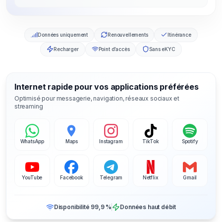
Données uniquement
Renouvellements
Itinérance
Recharger
Point d’accès
Sans eKYC
Internet rapide pour vos applications préférées
Optimisé pour messagerie, navigation, réseaux sociaux et
streaming
WhatsApp
Maps
Instagram
TikTok
Spotify
YouTube
Facebook
Telegram
Netflix
Gmail
Disponibilité 99,9 %
Données haut débit