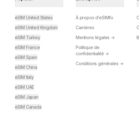
eSIM United States
À propos d’eSIMfo
C
eSIM United Kingdom
Carrières
C
eSIM Turkey
Mentions légales
→
B
eSIM France
Politique de
confidentialité
→
eSIM Spain
Conditions générales
→
eSIM China
eSIM Italy
eSIM UAE
eSIM Japan
eSIM Canada