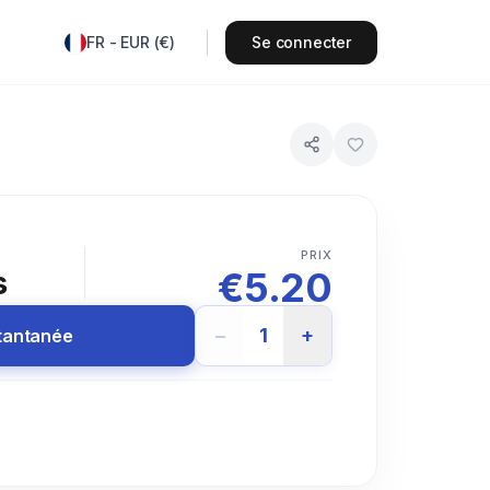
FR
-
EUR
(
€
)
Se connecter
PRIX
€
5.20
s
−
1
+
stantanée