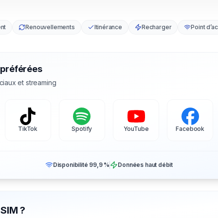
nt
Renouvellements
Itinérance
Recharger
Point d’a
 préférées
ciaux et streaming
TikTok
Spotify
YouTube
Facebook
Disponibilité 99,9 %
Données haut débit
eSIM ?