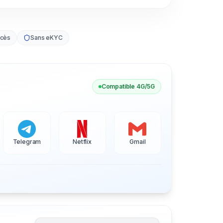
ccès
Sans eKYC
Compatible 4G/5G
Telegram
Netflix
Gmail