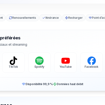
nt
Renouvellements
Itinérance
Recharger
Point d’a
 préférées
ciaux et streaming
TikTok
Spotify
YouTube
Facebook
Disponibilité 99,9 %
Données haut débit