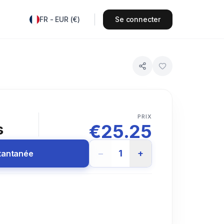
FR
-
EUR
(
€
)
Se connecter
PRIX
€
25.25
s
−
1
+
stantanée