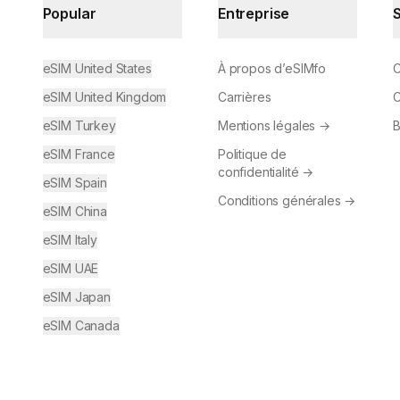
Popular
Entreprise
eSIM United States
À propos d’eSIMfo
C
eSIM United Kingdom
Carrières
C
eSIM Turkey
Mentions légales
→
B
eSIM France
Politique de
confidentialité
→
eSIM Spain
Conditions générales
→
eSIM China
eSIM Italy
eSIM UAE
eSIM Japan
eSIM Canada