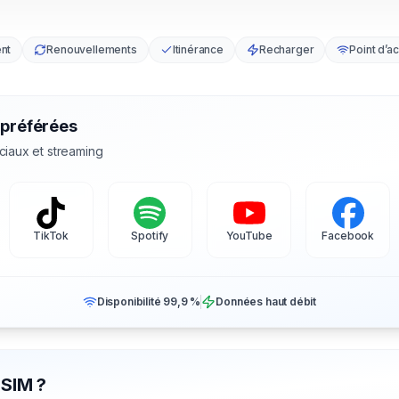
nt
Renouvellements
Itinérance
Recharger
Point d’a
 préférées
ciaux et streaming
TikTok
Spotify
YouTube
Facebook
Disponibilité 99,9 %
Données haut débit
eSIM ?