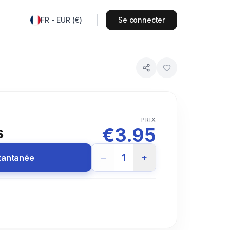
FR
-
EUR
(
€
)
Se connecter
PRIX
€
3.95
s
−
1
+
stantanée