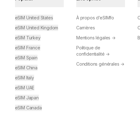
eSIM United States
À propos d’eSIMfo
C
eSIM United Kingdom
Carrières
C
eSIM Turkey
Mentions légales
→
B
eSIM France
Politique de
confidentialité
→
eSIM Spain
Conditions générales
→
eSIM China
eSIM Italy
eSIM UAE
eSIM Japan
eSIM Canada