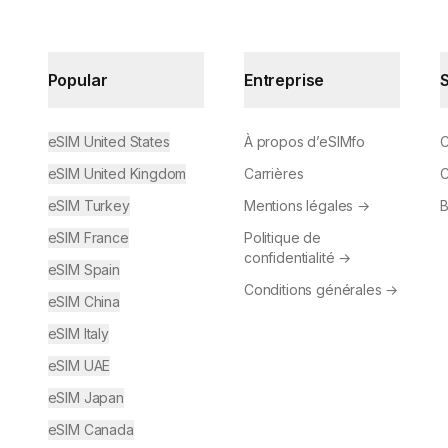
Popular
Entreprise
eSIM United States
À propos d’eSIMfo
C
eSIM United Kingdom
Carrières
C
eSIM Turkey
Mentions légales
→
B
eSIM France
Politique de
confidentialité
→
eSIM Spain
Conditions générales
→
eSIM China
eSIM Italy
eSIM UAE
eSIM Japan
eSIM Canada