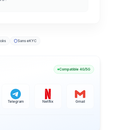
ccès
Sans eKYC
Compatible 4G/5G
Telegram
Netflix
Gmail