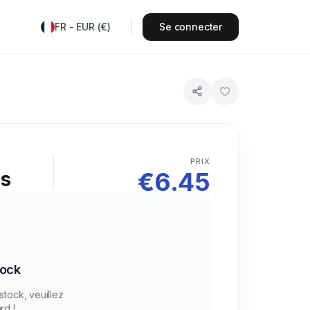
FR
-
EUR
(
€
)
Se connecter
PRIX
€
6.45
rs
tock
stock, veuillez
rd !