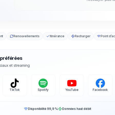
nt
Renouvellements
Itinérance
Recharger
Point d’a
 préférées
ciaux et streaming
TikTok
Spotify
YouTube
Facebook
Disponibilité 99,9 %
Données haut débit