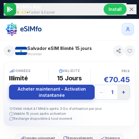
eSIMfo App
Install
★ 4.9
•
Faster & Easier
Salvador eSIM Illimité 15 jours
Movistar
5G
DONNÉES
VALIDITÉ
PRIX
Illimité
15
Jours
€
70.45
Acheter maintenant – Activation
−
+
1
instantanée
Débit réduit à 1 Mbit/s après 3 Go d'utilisation par jour.
Valable 15 jours après activation
Recharge disponible à tout moment
Données uniquement
Renouvellements
Itinérance