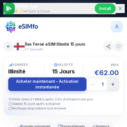
eSIMfo App
Install
★ 4.9
•
Faster & Easier
Îles Féroé eSIM Illimité 15 jours
FT Samskifti
5G
DONNÉES
VALIDITÉ
PRIX
Illimité
15
Jours
€
62.00
Acheter maintenant – Activation
−
+
1
instantanée
Débit réduit à 1 Mbit/s après 3 Go d'utilisation par jour.
Valable 15 jours après activation
Recharge disponible à tout moment
Données uniquement
Renouvellements
Itinérance