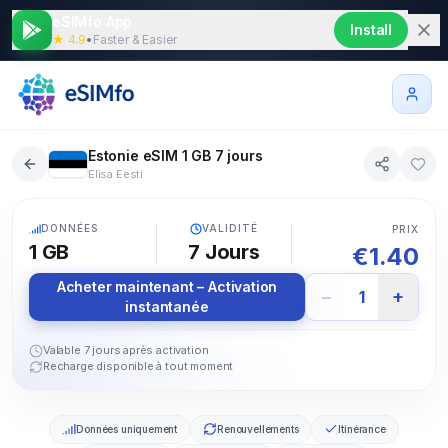
eSIMfo App
Install
★ 4.9
•
Faster & Easier
Estonie eSIM 1 GB 7 jours
Elisa Eesti
5G
DONNÉES
VALIDITÉ
PRIX
1 GB
7
Jours
€
1.40
Acheter maintenant – Activation
−
+
1
instantanée
Valable 7 jours après activation
Recharge disponible à tout moment
Données uniquement
Renouvellements
Itinérance