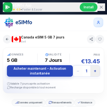
eSIMfo App
Install
★ 4.9
•
Faster & Easier
Canada eSIM 5 GB 7 jours
Bell
5G
DONNÉES
VALIDITÉ
PRIX
5 GB
7
Jours
€
13.45
Acheter maintenant – Activation
−
+
1
instantanée
Valable 7 jours après activation
Recharge disponible à tout moment
Données uniquement
Renouvellements
Itinérance