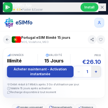
eSIMfo App
Install
★ 4.9
•
Faster & Easier
Portugal eSIM Illimité 15 jours
NOS, Vodafone, MEO
5G
DONNÉES
VALIDITÉ
PRIX
Illimité
15
Jours
€
26.10
Acheter maintenant – Activation
−
+
1
instantanée
Débit réduit à 1 Mbit/s après 3 Go d'utilisation par jour.
Valable 15 jours après activation
Recharge disponible à tout moment
Données uniquement
Renouvellements
Itinérance