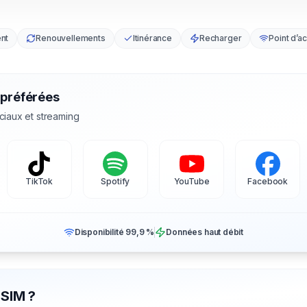
nt
Renouvellements
Itinérance
Recharger
Point d’a
 préférées
ciaux et streaming
TikTok
Spotify
YouTube
Facebook
Disponibilité 99,9 %
Données haut débit
eSIM ?