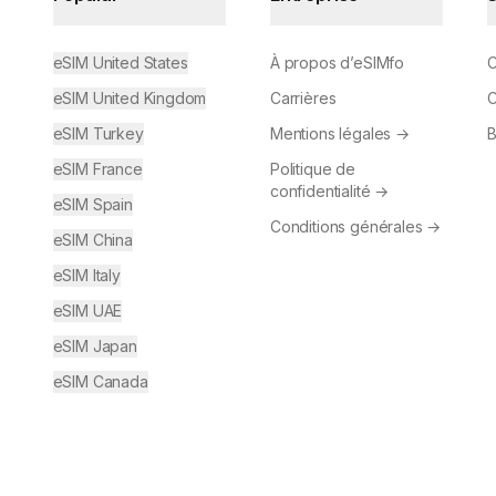
eSIM United States
À propos d’eSIMfo
C
eSIM United Kingdom
Carrières
C
eSIM Turkey
Mentions légales
→
B
eSIM France
Politique de
confidentialité
→
eSIM Spain
Conditions générales
→
eSIM China
eSIM Italy
eSIM UAE
eSIM Japan
eSIM Canada