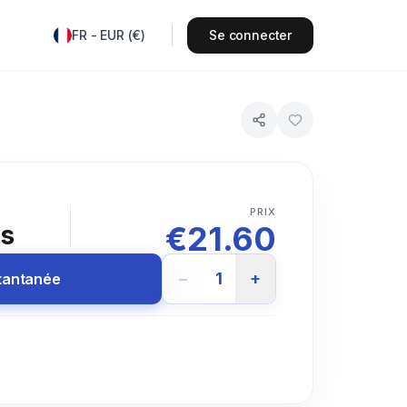
FR
-
EUR
(
€
)
Se connecter
PRIX
€
21.60
rs
−
1
+
stantanée