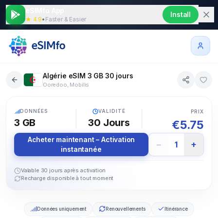
eSIMfo App
Install
★ 4.9
•
Faster & Easier
Algérie eSIM 3 GB 30 jours
Ooredoo, Mobilis
5G
DONNÉES
VALIDITÉ
PRIX
3 GB
30
Jours
€
5.75
Acheter maintenant – Activation
−
+
1
instantanée
Valable 30 jours après activation
Recharge disponible à tout moment
Données uniquement
Renouvellements
Itinérance