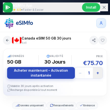
eSIMfo App
Install
★ 4.9
•
Faster & Easier
Canada eSIM 50 GB 30 jours
Bell
5G
DONNÉES
VALIDITÉ
PRIX
50 GB
30
Jours
€
75.70
Acheter maintenant – Activation
−
+
1
instantanée
Valable 30 jours après activation
Recharge disponible à tout moment
Données uniquement
Renouvellements
Itinérance