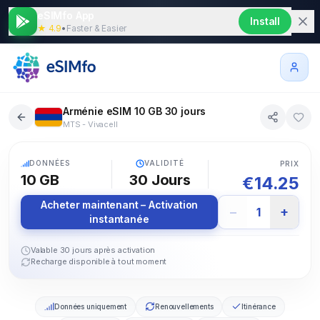
eSIMfo App
Install
★ 4.9
•
Faster & Easier
Arménie eSIM 10 GB 30 jours
MTS - Vivacell
5G
DONNÉES
VALIDITÉ
PRIX
10 GB
30
Jours
€
14.25
Acheter maintenant – Activation
−
+
1
instantanée
Valable 30 jours après activation
Recharge disponible à tout moment
Données uniquement
Renouvellements
Itinérance