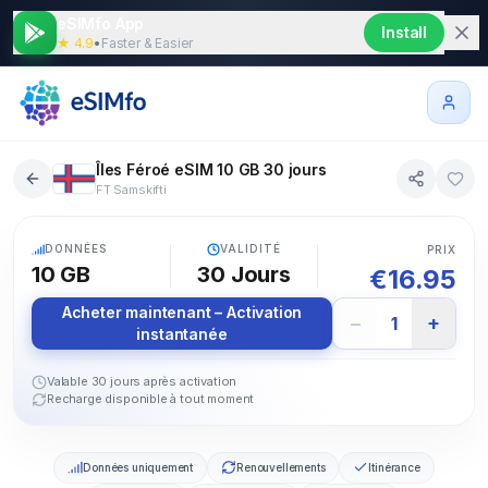
eSIMfo App
Install
★ 4.9
•
Faster & Easier
Îles Féroé eSIM 10 GB 30 jours
FT Samskifti
5G
DONNÉES
VALIDITÉ
PRIX
10 GB
30
Jours
€
16.95
Acheter maintenant – Activation
−
+
1
instantanée
Valable 30 jours après activation
Recharge disponible à tout moment
Données uniquement
Renouvellements
Itinérance