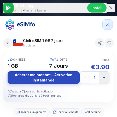
eSIMfo App
Install
★ 4.9
•
Faster & Easier
Chili eSIM 1 GB 7 jours
Movistar
5G
DONNÉES
VALIDITÉ
PRIX
1 GB
7
Jours
€
3.90
Acheter maintenant – Activation
−
+
1
instantanée
Valable 7 jours après activation
Recharge disponible à tout moment
Données uniquement
Renouvellements
Itinérance