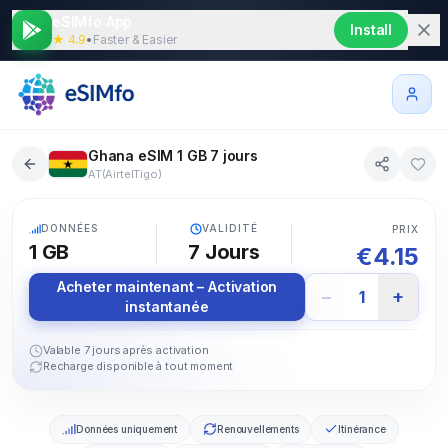
eSIMfo App
Install
★ 4.9
•
Faster & Easier
Ghana eSIM 1 GB 7 jours
AT(AirtelTigo)
5G
DONNÉES
VALIDITÉ
PRIX
1 GB
7
Jours
€
4.15
Acheter maintenant – Activation
−
+
1
instantanée
Valable 7 jours après activation
Recharge disponible à tout moment
Données uniquement
Renouvellements
Itinérance