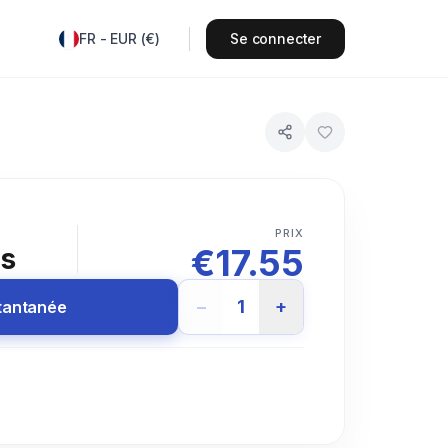
FR
-
EUR
(
€
)
Se connecter
PRIX
€
17.55
rs
−
1
+
stantanée