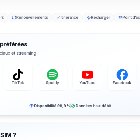
nt
Renouvellements
Itinérance
Recharger
Point d’a
 préférées
ciaux et streaming
TikTok
Spotify
YouTube
Facebook
Disponibilité 99,9 %
Données haut débit
eSIM ?