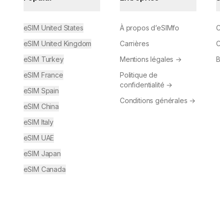
eSIM United States
À propos d’eSIMfo
C
eSIM United Kingdom
Carrières
C
eSIM Turkey
Mentions légales
→
B
eSIM France
Politique de
confidentialité
→
eSIM Spain
Conditions générales
→
eSIM China
eSIM Italy
eSIM UAE
eSIM Japan
eSIM Canada