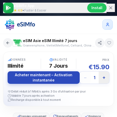
eSIMfo App
Install
★ 4.9
•
Faster & Easier
eSIM Asie eSIM Illimité 7 jours
Grameenphone, Viettel(Metfone), Cellcard, China Unicom, China Mobile, China Telecom, HKT, Jio, Telkomsel, KDDI, Softbank, LTC, CTM, Maxis, Digi, Celcom, Telenor, Mobilink, Globe, Smart, StarHub, Singtel, SKT, LGU+, Hutchison, Mobitel, Chunghwa Telecom, AIS, True, Dtac, Vinaphone, Vms Mobifon
18+ pays
5G
DONNÉES
VALIDITÉ
PRIX
Illimité
7
Jours
€
15.90
Acheter maintenant – Activation
−
+
1
instantanée
Débit réduit à 1 Mbit/s après 3 Go d'utilisation par jour.
Valable 7 jours après activation
Recharge disponible à tout moment
Données uniquement
Renouvellements
Itinérance