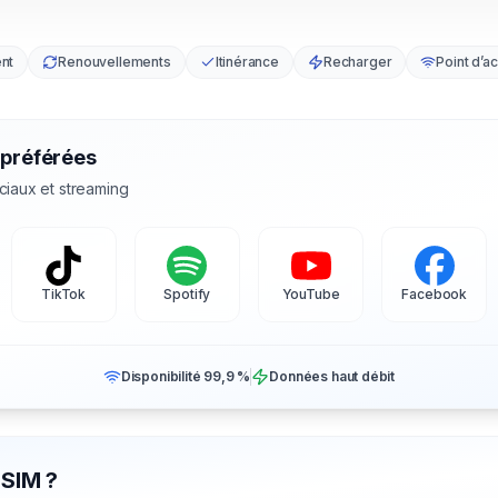
nt
Renouvellements
Itinérance
Recharger
Point d’a
 préférées
ciaux et streaming
TikTok
Spotify
YouTube
Facebook
Disponibilité 99,9 %
Données haut débit
eSIM ?