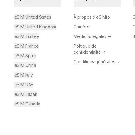
eSIM United States
À propos d’eSIMfo
C
eSIM United Kingdom
Carrières
C
eSIM Turkey
Mentions légales
→
B
eSIM France
Politique de
confidentialité
→
eSIM Spain
Conditions générales
→
eSIM China
eSIM Italy
eSIM UAE
eSIM Japan
eSIM Canada