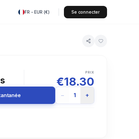
FR
-
EUR
(
€
)
Se connecter
PRIX
€
18.30
rs
−
1
+
stantanée