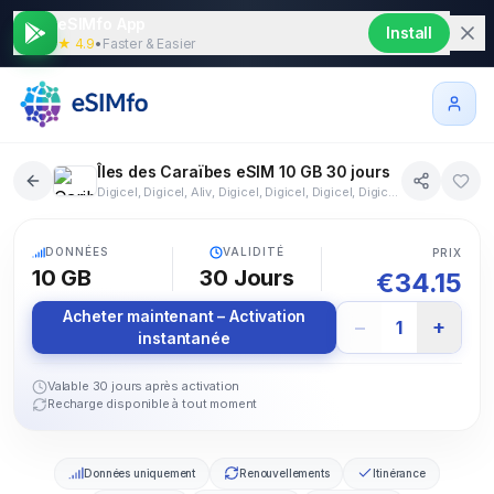
eSIMfo App
Install
★ 4.9
•
Faster & Easier
Îles des Caraïbes eSIM 10 GB 30 jours
Digicel, Digicel, Aliv, Digicel, Digicel, Digicel, Digicel, Digicel, Digicel, Digicel, Digicel, Digicel, U-Mobile, Digicel, Digicel, Digicel, Tigo, Claro, Digicel, Digicel, Digicel, Telcell N.V., Digicel, Telcell N.V., Digicel, Digicel
26+ pays
5G
DONNÉES
VALIDITÉ
PRIX
10 GB
30
Jours
€
34.15
Acheter maintenant – Activation
−
+
1
instantanée
Valable 30 jours après activation
Recharge disponible à tout moment
Données uniquement
Renouvellements
Itinérance