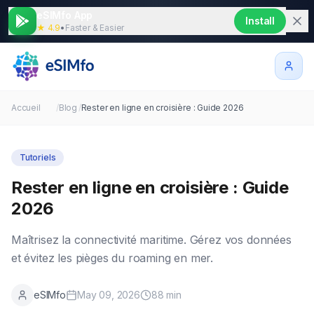
eSIMfo App
Install
★ 4.9
•
Faster & Easier
Accueil
/
Blog
/
Rester en ligne en croisière : Guide 2026
Tutoriels
Rester en ligne en croisière : Guide
2026
Maîtrisez la connectivité maritime. Gérez vos données
et évitez les pièges du roaming en mer.
eSIMfo
May 09, 2026
88
min