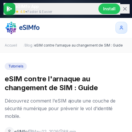
eSIMfo App
Install
★ 4.9
•
Faster & Easier
Accueil
/
Blog
/
eSIM contre l'arnaque au changement de SIM : Guide
Tutoriels
eSIM contre l'arnaque au
changement de SIM : Guide
Découvrez comment l'eSIM ajoute une couche de
sécurité numérique pour prévenir le vol d'identité
mobile.
eSIMfo
May 02, 2026
88
min