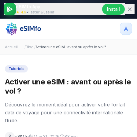
eSIMfo App
Install
★ 4.9
•
Faster & Easier
Accueil
/
Blog
/
Activer une eSIM : avant ou après le vol ?
Tutoriels
Activer une eSIM : avant ou après le
vol ?
Découvrez le moment idéal pour activer votre forfait
data de voyage pour une connectivité internationale
fluide.
eSIMfo
May 31, 2026
88
min