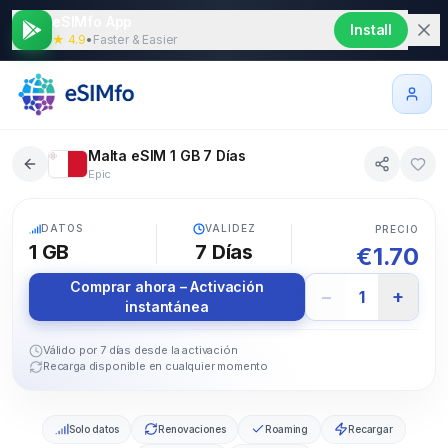
eSIMfo App
Install
★ 4.9
•
Faster & Easier
Malta eSIM 1 GB 7 Días
Epic
5G
DATOS
VALIDEZ
PRECIO
1 GB
7
Días
€
1.70
Comprar ahora – Activación
−
+
1
instantánea
Válido por 7 días desde la activación
Recarga disponible en cualquier momento
Solo datos
Renovaciones
Roaming
Recargar