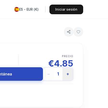
ES
-
EUR
(
€
)
Iniciar sesión
PRECIO
€
4.85
−
1
+
antánea