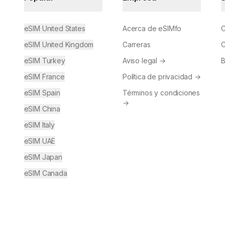
eSIM United States
Acerca de eSIMfo
C
eSIM United Kingdom
Carreras
C
eSIM Turkey
Aviso legal
→
B
eSIM France
Política de privacidad
→
eSIM Spain
Términos y condiciones
→
eSIM China
eSIM Italy
eSIM UAE
eSIM Japan
eSIM Canada