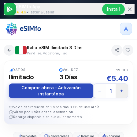
eSIMfo App
Install
★ 4.9
•
Faster & Easier
Italia eSIM Ilimitado 3 Días
Wind Tre, Vodafone, Iliad
5G
DATOS
VALIDEZ
PRECIO
Ilimitado
3
Días
€
5.40
Comprar ahora – Activación
−
+
1
instantánea
Velocidad reducida de 1 Mbps tras 3 GB de uso al día.
Válido por 3 días desde la activación
Recarga disponible en cualquier momento
Solo datos
Renovaciones
Roaming
Recargar