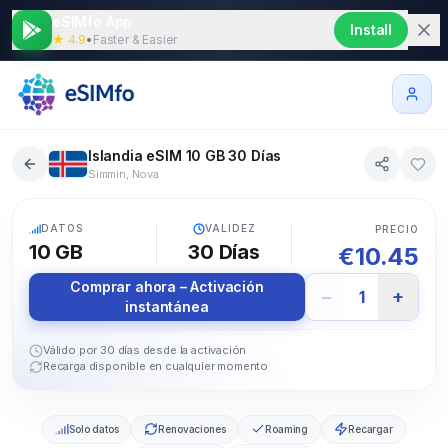
eSIMfo App
Install
★ 4.9
•
Faster & Easier
Islandia eSIM 10 GB 30 Días
Simmin, Nova
5G
DATOS
VALIDEZ
PRECIO
10 GB
30
Días
€
10.45
Comprar ahora – Activación
−
+
1
instantánea
Válido por 30 días desde la activación
Recarga disponible en cualquier momento
Solo datos
Renovaciones
Roaming
Recargar