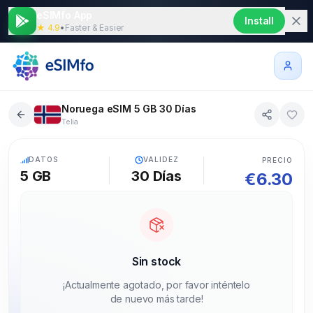
eSIMfo App
Install
★ 4.9
•
Faster & Easier
Noruega eSIM 5 GB 30 Días
Telia
5G
DATOS
VALIDEZ
PRECIO
5 GB
30
Días
€
6.30
Sin stock
¡Actualmente agotado, por favor inténtelo
de nuevo más tarde!