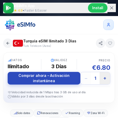
eSIMfo App
Install
★ 4.9
•
Faster & Easier
Turquía eSIM Ilimitado 3 Días
Turk Telekom (Avea)
5G
DATOS
VALIDEZ
PRECIO
Ilimitado
3
Días
€
6.80
Comprar ahora – Activación
−
+
1
instantánea
Velocidad reducida de 1 Mbps tras 3 GB de uso al día.
Válido por 3 días desde la activación
Solo datos
Renovaciones
Roaming
Zona Wi-Fi