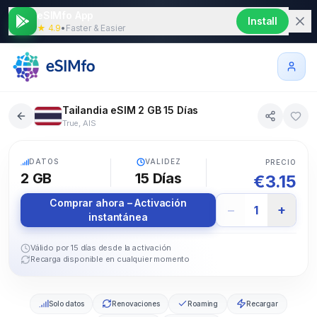
eSIMfo App
Install
★ 4.9
•
Faster & Easier
Tailandia eSIM 2 GB 15 Días
True, AIS
5G
DATOS
VALIDEZ
PRECIO
2 GB
15
Días
€
3.15
Comprar ahora – Activación
−
+
1
instantánea
Válido por 15 días desde la activación
Recarga disponible en cualquier momento
Solo datos
Renovaciones
Roaming
Recargar