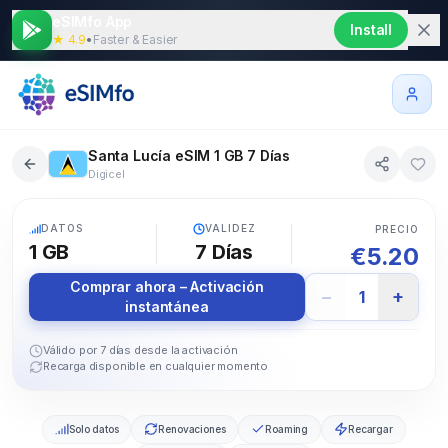
eSIMfo App
Install
★ 4.9
•
Faster & Easier
Santa Lucía eSIM 1 GB 7 Días
Digicel
5G
DATOS
VALIDEZ
PRECIO
1 GB
7
Días
€
5.20
Comprar ahora – Activación
−
+
1
instantánea
Válido por 7 días desde la activación
Recarga disponible en cualquier momento
Solo datos
Renovaciones
Roaming
Recargar