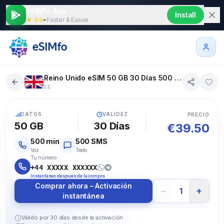
eSIMfo App
Install
★ 4.9
•
Faster & Easier
Reino Unido eSIM 50 GB 30 Días 500 SMS 500 Voz
EE
5G
DATOS
VALIDEZ
PRECIO
50 GB
30
Días
€
39.50
500
min
500
SMS
Voz
Texto
Tu número
+44 XXXXX XXXXXX
Instantáneo después de la compra
Comprar ahora – Activación
−
+
1
instantánea
Válido por 30 días desde la activación