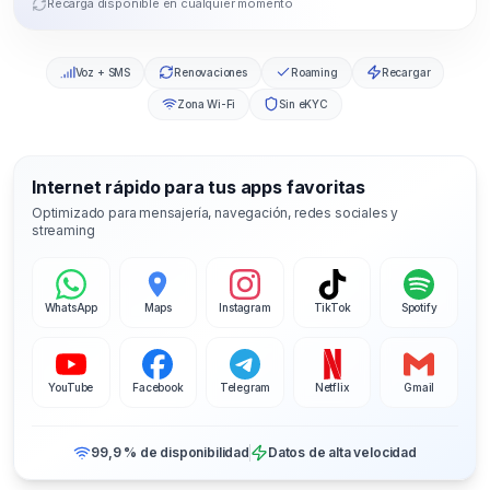
Recarga disponible en cualquier momento
Voz + SMS
Renovaciones
Roaming
Recargar
Zona Wi-Fi
Sin eKYC
Internet rápido para tus apps favoritas
Optimizado para mensajería, navegación, redes sociales y
streaming
WhatsApp
Maps
Instagram
TikTok
Spotify
YouTube
Facebook
Telegram
Netflix
Gmail
99,9 % de disponibilidad
Datos de alta velocidad