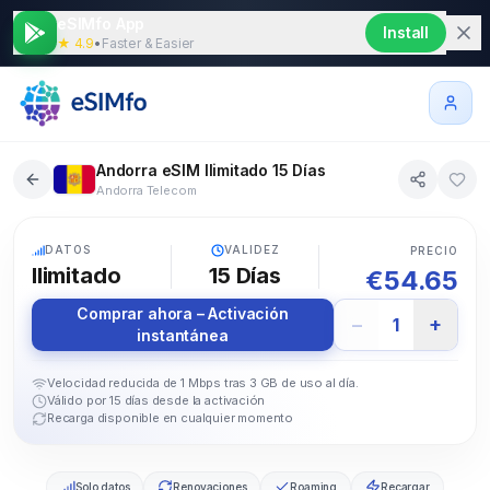
eSIMfo App
Install
★ 4.9
•
Faster & Easier
Andorra eSIM Ilimitado 15 Días
Andorra Telecom
5G
DATOS
VALIDEZ
PRECIO
Ilimitado
15
Días
€
54.65
Comprar ahora – Activación
−
+
1
instantánea
Velocidad reducida de 1 Mbps tras 3 GB de uso al día.
Válido por 15 días desde la activación
Recarga disponible en cualquier momento
Solo datos
Renovaciones
Roaming
Recargar