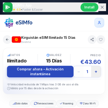
eSIMfo App
Install
★ 4.9
•
Faster & Easier
Kirguistán eSIM Ilimitado 15 Días
Beeline
5G
DATOS
VALIDEZ
PRECIO
Ilimitado
15
Días
€
43.60
Comprar ahora – Activación
−
+
1
instantánea
Velocidad reducida de 1 Mbps tras 3 GB de uso al día.
Válido por 15 días desde la activación
Solo datos
Renovaciones
Roaming
Zona Wi-Fi