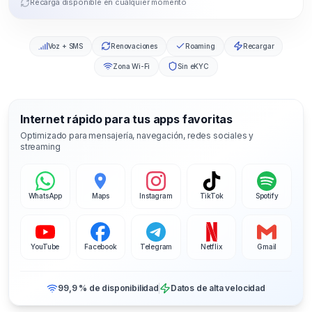
Recarga disponible en cualquier momento
Voz + SMS
Renovaciones
Roaming
Recargar
Zona Wi-Fi
Sin eKYC
Internet rápido para tus apps favoritas
Optimizado para mensajería, navegación, redes sociales y
streaming
WhatsApp
Maps
Instagram
TikTok
Spotify
YouTube
Facebook
Telegram
Netflix
Gmail
99,9 % de disponibilidad
Datos de alta velocidad