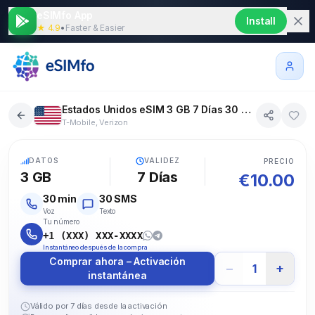
eSIMfo App
Install
★ 4.9
•
Faster & Easier
Estados Unidos eSIM 3 GB 7 Días 30 SMS 30 Voz
T-Mobile, Verizon
5G
DATOS
VALIDEZ
PRECIO
3 GB
7
Días
€
10.00
30
min
30
SMS
Voz
Texto
Tu número
+1 (XXX) XXX-XXXX
Instantáneo después de la compra
Comprar ahora – Activación
−
+
1
instantánea
Válido por 7 días desde la activación