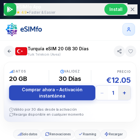
eSIMfo App
Install
★ 4.9
•
Faster & Easier
Turquía eSIM 20 GB 30 Días
Turk Telekom (Avea)
5G
DATOS
VALIDEZ
PRECIO
20 GB
30
Días
€
12.05
Comprar ahora – Activación
−
+
1
instantánea
Válido por 30 días desde la activación
Recarga disponible en cualquier momento
Solo datos
Renovaciones
Roaming
Recargar