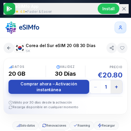
eSIMfo App
Install
★ 4.9
•
Faster & Easier
Corea del Sur eSIM 20 GB 30 Días
SK
5G
DATOS
VALIDEZ
PRECIO
20 GB
30
Días
€
20.80
Comprar ahora – Activación
−
+
1
instantánea
Válido por 30 días desde la activación
Recarga disponible en cualquier momento
Solo datos
Renovaciones
Roaming
Recargar