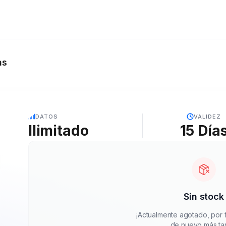
as
5G
DATOS
VALIDEZ
Ilimitado
15
Día
Sin stock
¡Actualmente agotado, por f
de nuevo más ta