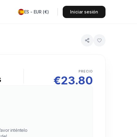
ES
-
EUR
(
€
)
Iniciar sesión
PRECIO
€
23.80
s
avor inténtelo
rde!