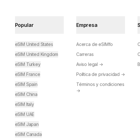
Popular
Empresa
eSIM United States
Acerca de eSIMfo
C
eSIM United Kingdom
Carreras
C
eSIM Turkey
Aviso legal
→
B
eSIM France
Política de privacidad
→
eSIM Spain
Términos y condiciones
→
eSIM China
eSIM Italy
eSIM UAE
eSIM Japan
eSIM Canada