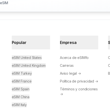
 eSIM
Popular
Empresa
eSIM United States
Acerca de eSIMfo
C
eSIM United Kingdom
Carreras
C
eSIM Turkey
Aviso legal
→
B
eSIM France
Política de privacidad
→
eSIM Spain
Términos y condiciones
→
eSIM China
eSIM Italy