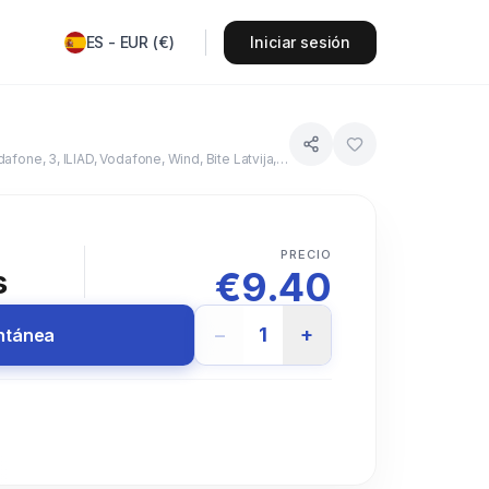
ES
-
EUR
(
€
)
Iniciar sesión
Drei, BASE, Vivacom, TM HR, PrimeTel PLC, Vodafone, 3 DK, Elisa Eesti, DNA Ltd, BOUYGUES TELECOM, Vodafone, WIND, Vodafone, 3, ILIAD, Vodafone, Wind, Bite Latvija, TELE2, Orange, Melita Mobile, KPN, P4, NOS, Vodafone, MEO, Orange, Orange, O2 - SK, T-2, Orange, Telenor SE, 3 United Kingdom
PRECIO
€
9.40
s
−
1
+
antánea