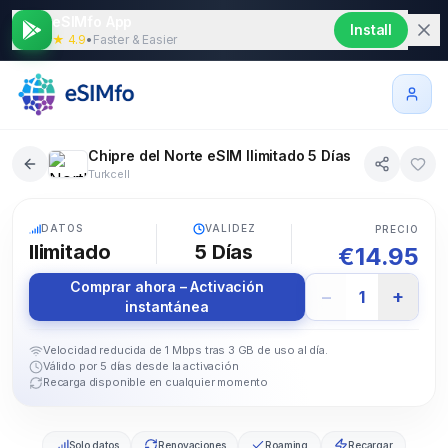
eSIMfo App
Install
★ 4.9
•
Faster & Easier
Chipre del Norte eSIM Ilimitado 5 Días
Turkcell
5G
DATOS
VALIDEZ
PRECIO
Ilimitado
5
Días
€
14.95
Comprar ahora – Activación
−
+
1
instantánea
Velocidad reducida de 1 Mbps tras 3 GB de uso al día.
Válido por 5 días desde la activación
Recarga disponible en cualquier momento
Solo datos
Renovaciones
Roaming
Recargar